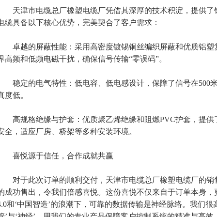
天津市电缆总厂橡塑电缆厂凭借其深厚的技术积淀，提供了针
电缆具备以下核心优势，完美契合了客户需求：
卓越的屏蔽性能：采用高密度镀锡铜丝编织屏蔽和优质铝塑复
界高频和低频电磁干扰，确保信号传输“零误码”。
稳定的电气特性：低电容、低电感设计，保障了信号在500米
真度低。
高规格绝缘与护套：优质聚乙烯绝缘和阻燃PVC护套，提供
安全，适应厂房、桥架等多种安装环境。
喜悦源于信任，合作成就共赢
对于此次订单的顺利交付，天津市电缆总厂橡塑电缆厂的销售负
的成功售出，令我们倍感喜悦。这份喜悦不仅来自于订单本身，
4.0和‘中国智造’的浪潮下，可靠的数据传输是神经脉络。我们
管’与‘神经’，用我们的专业产品保障客户控制系统的精准与高效