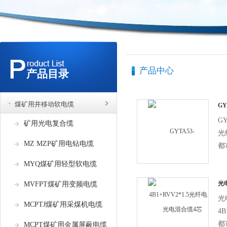
产品中心
产品目录
煤矿用井移动软电缆
GY
电
GY
矿用光电复合缆
光
MZ MZP矿用电钻电缆
都
接
MYQ煤矿用轻型软电缆
光
MVFPT煤矿用变频电缆
4B
光
MCPTJ煤矿用采煤机电缆
4B
都
MCPT煤矿用金属屏蔽电缆