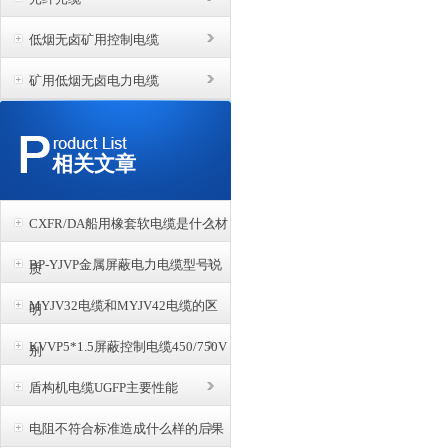
低烟无卤矿用控制电缆
矿用低烟无卤电力电缆
相关文章
CXFR/DA船用橡套软电缆是什么材
BP-YJVP金属屏蔽电力电缆型号说
质
MYJV32电缆和MYJV42电缆的区
明
KVVP5*1.5屏蔽控制电缆450/750V
别
盾构机电缆UGFP主要性能
电阻不符合标准造成什么样的后果