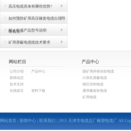
高压电缆具体有哪些优势?
如何预防矿用高压橡套电缆出现导
耐火电缆产品型号说明
体氧化？
矿用屏蔽电缆线技术要求
网站栏目
产品中心
公司介绍
产品中心
煤矿用井移动软电缆
新闻动态
计算机屏蔽电缆
技术支持
铜芯控制电缆
在线留言
资料下载
通用橡套软电缆
矿用电缆
网站首页
|
新闻中心
|
联系我们
| 2015 天津市电缆总厂橡塑电缆厂 All Copy Righ