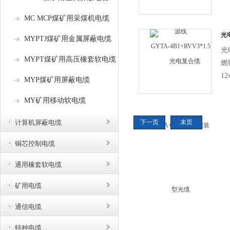
接
MC MCP煤矿用采煤机电缆
光
MYPTJ煤矿用金属屏蔽电缆
铠
光
MYPT煤矿用高压橡套软电缆
燃
12
MYP煤矿用屏蔽电缆
10
MY矿用移动软电缆
0
光
计算机屏蔽电缆
下一页
末页
维
和
铜芯控制电缆
皮
通用橡套软电缆
金
般
矿用电缆
是
定
通信电缆
护
特种电缆