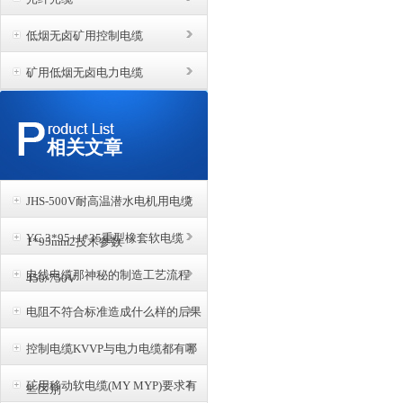
低烟无卤矿用控制电缆
矿用低烟无卤电力电缆
相关文章
JHS-500V耐高温潜水电机用电缆
YC 3*95+1*35重型橡套软电缆
1*95mm2技术参数
电线电缆那神秘的制造工艺流程
450/750V
电阻不符合标准造成什么样的后果
控制电缆KVVP与电力电缆都有哪
矿用移动软电缆(MY MYP)要求有
些区别