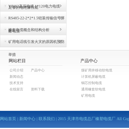
YJV62高压电缆 1*120电力电缆
足够的电绝缘性能
RS485-22-2*2*1.5铠装传输信号屏
橡套电缆概念和结构分析
蔽电缆
矿用电话线引发火灾的原因机预防
举措
网站栏目
产品中心
公司介绍
产品中心
煤矿用井移动软电缆
新闻动态
计算机屏蔽电缆
技术支持
铜芯控制电缆
在线留言
资料下载
通用橡套软电缆
矿用电缆
网站首页
|
新闻中心
|
联系我们
| 2015 天津市电缆总厂橡塑电缆厂 All Copy Righ