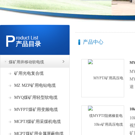
产品中心
产品目录
煤矿用井移动软电缆
M
阻
M
矿用光电复合缆
M
MZ MZP矿用电钻电缆
途
电
MYQ煤矿用轻型软电缆
于
矿
10
MVFPT煤矿用变频电缆
型
线
1
MCPTJ煤矿用采煤机电缆
长
视
矿
MCPT煤矿用金属屏蔽电缆