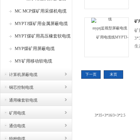
制
MC MCP煤矿用采煤机电缆
电
缆
矿用
MYPTJ煤矿用金属屏蔽电缆
3*3
客
矿
MYPT煤矿用高压橡套软电缆
要
3*
关
生
MYP煤矿用屏蔽电缆
缆
缆
部
MY矿用移动软电缆
缆
缆
计算机屏蔽电缆
下一页
末页
购
解
铜芯控制电缆
致
通用橡套软电缆
电
矿用电缆
通信电缆
特种电缆