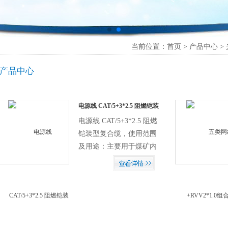
当前位置：首页 > 产品中心 >
产品中心
电源线 CAT/5+3*2.5 阻燃铠装
型复合缆
电源线 CAT/5+3*2.5 阻燃
铠装型复合缆，使用范围
及用途：主要用于煤矿内
语音、图像及数据等信号
的传输$n使用方法及环
境：适用于架空、穿管方
式设，适用环境
&amp;amp;amp;amp;#160;-40℃&amp;amp;amp;a