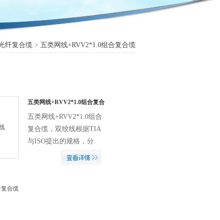
光纤复合缆
>
五类网线+RVV2*1.0组合复合缆
五类网线+RVV2*1.0组合复合
缆 通信电缆
五类网线+RVV2*1.0组合
复合缆，双绞线根据TIA
与ISO提出的规格，分
为：三类、四类、五类、
超五类、六类、七类，八
类等类型，不同的规格电
气性能不同。原则上数字
mp;#160;~&amp;amp;amp;amp;#160;+60℃
越大，版本越新，技术越
先进、串扰更小、带宽也