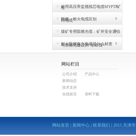
矿用高压带监视线芯电缆MYPTJ矿
理
阻燃、耐火电缆区别
用电缆
煤矿专用阻燃光缆：矿井安全通信
耐火阻燃电力电缆是什么材质
与智能化建设的“生命线”
网站栏目
公司介绍
产品中心
新闻动态
技术支持
在线留言
资料下载
网站首页
|
新闻中心
|
联系我们
| 2015 天津市电