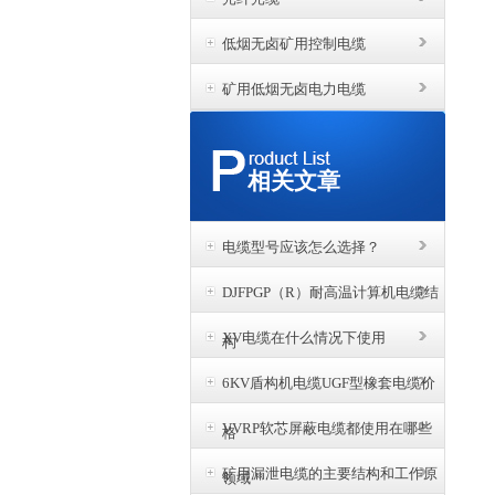
低烟无卤矿用控制电缆
矿用低烟无卤电力电缆
相关文章
电缆型号应该怎么选择？
DJFPGP（R）耐高温计算机电缆结
XV电缆在什么情况下使用
构
6KV盾构机电缆UGF型橡套电缆价
VVRP软芯屏蔽电缆都使用在哪些
格
矿用漏泄电缆的主要结构和工作原
领域