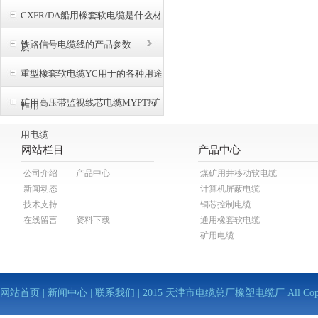
CXFR/DA船用橡套软电缆是什么材
铁路信号电缆线的产品参数
质
重型橡套软电缆YC用于的各种用途
矿用高压带监视线芯电缆MYPTJ矿
作用
用电缆
网站栏目
产品中心
公司介绍
产品中心
煤矿用井移动软电缆
新闻动态
计算机屏蔽电缆
技术支持
铜芯控制电缆
在线留言
资料下载
通用橡套软电缆
矿用电缆
网站首页
|
新闻中心
|
联系我们
| 2015 天津市电缆总厂橡塑电缆厂 All Copy Righ