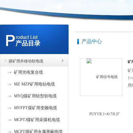
产品中心
产品目录
煤矿用井移动软电缆
矿
1×4
矿
矿用光电复合缆
1
MZ MZP矿用电钻电缆
用
电
MYQ煤矿用轻型软电缆
缆
客
MVFPT煤矿用变频电缆
要
MCPTJ煤矿用采煤机电缆
关
缆
MCPT煤矿用金属屏蔽电缆