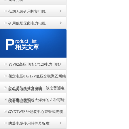
低烟无卤矿用控制电缆
矿用低烟无卤电力电缆
相关文章
YJV62高压电缆 1*120电力电缆
额定电压0.6/1kV低压交联聚乙烯绝
什么是防水橡套电缆，较之普通电
缘电力电缆产品说明
分享电力电缆起火爆炸的几种可能
缆有哪些区别？
GYXTW钢丝铠装中心束管式光缆
性
防爆电缆使用特性及标准