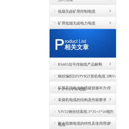
低烟无卤矿用控制电缆
矿用低烟无卤电力电缆
相关文章
RS485信号传输线产品解释
铜丝编织DJYPVR计算机电缆 300V-
矿用高压电力电缆破损修补方式
3*2*1.5平方电缆
采煤机电缆的结构及性能要求
YJV32钢丝铠装线 3*35+1*16电力
耐火阻燃电缆的特性及使用用途
电缆