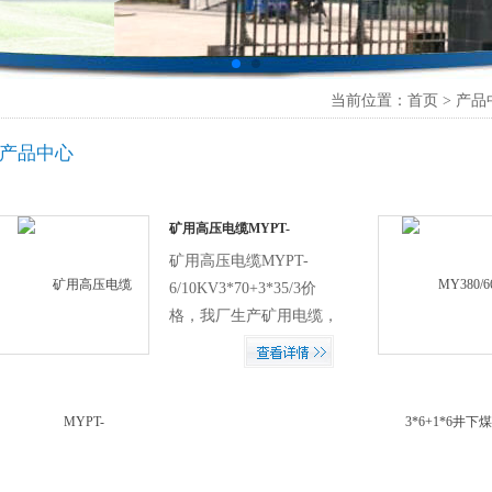
当前位置：首页 > 产品
产品中心
矿用高压电缆MYPT-
6/10KV3*70+3*35/3价格
矿用高压电缆MYPT-
6/10KV3*70+3*35/3价
格，我厂生产矿用电缆，
橡套电缆，控制电缆，电
力电缆，防水电缆，通信
电缆，信号电缆，特种电
缆，欢迎新老客户前来订
购，如果您需要更详细了
解本产品的相关信息可以