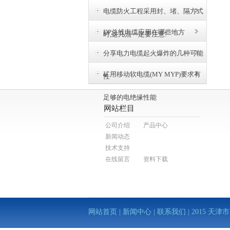
电缆防火工程采用封、堵、隔方式
DP总线电缆应用在哪些地方
时,这几点一定要注意!
分享电力电缆起火爆炸的几种可能
矿用移动软电缆(MY MYP)要求有
性
足够的电绝缘性能
网站栏目
公司介绍
产品中心
新闻动态
技术支持
在线留言
资料下载
网站首页
|
新闻中心
|
联系我们
| 2015 天津市电