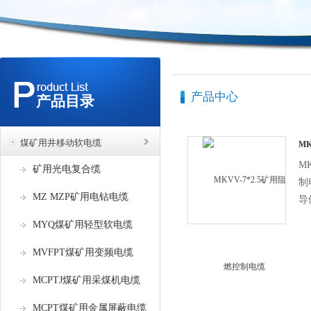
产品中心
产品目录
煤矿用井移动软电缆
MK
缆
M
矿用光电复合缆
制
MZ MZP矿用电钻电缆
导
为
MYQ煤矿用轻型软电缆
不
缆
MVFPT煤矿用变频电缆
铠
MCPTJ煤矿用采煤机电缆
缆
倍
MCPT煤矿用金属屏蔽电缆