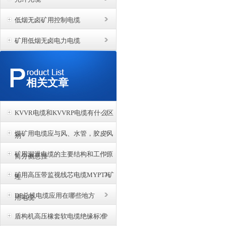
低烟无卤矿用控制电缆
矿用低烟无卤电力电缆
相关文章
KVVR电缆和KVVRP电缆有什么区
煤矿用电缆应与风、水管，胶皮风
别
矿用漏泄电缆的主要结构和工作原
筒分侧悬挂
矿用高压带监视线芯电缆MYPTJ矿
理
DP总线电缆应用在哪些地方
用电缆
盾构机高压橡套软电缆绝缘标准