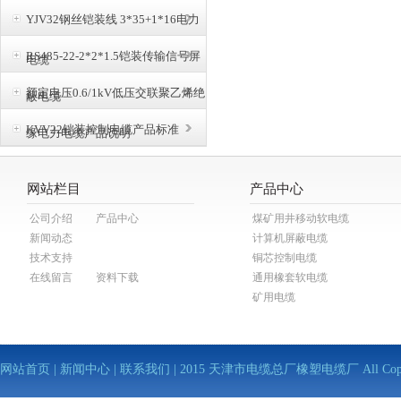
YJV32钢丝铠装线 3*35+1*16电力
RS485-22-2*2*1.5铠装传输信号屏
电缆
额定电压0.6/1kV低压交联聚乙烯绝
蔽电缆
KVV22铠装控制电缆产品标准
缘电力电缆产品说明
网站栏目
产品中心
公司介绍
产品中心
煤矿用井移动软电缆
新闻动态
计算机屏蔽电缆
技术支持
铜芯控制电缆
在线留言
资料下载
通用橡套软电缆
矿用电缆
网站首页
|
新闻中心
|
联系我们
| 2015 天津市电缆总厂橡塑电缆厂 All Copy Righ