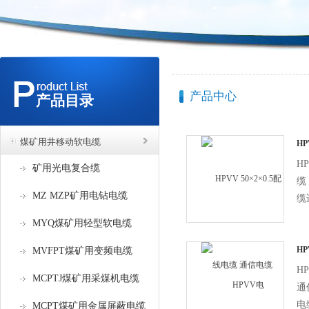
产品中心
产品目录
煤矿用井移动软电缆
HP
电
HP
矿用光电复合缆
缆
MZ MZP矿用电钻电缆
缆
市
MYQ煤矿用轻型软电缆
用
线
HP
MVFPT煤矿用变频电缆
电
用
HP
MCPTJ煤矿用采煤机电缆
6
通
的
电
MCPT煤矿用金属屏蔽电缆