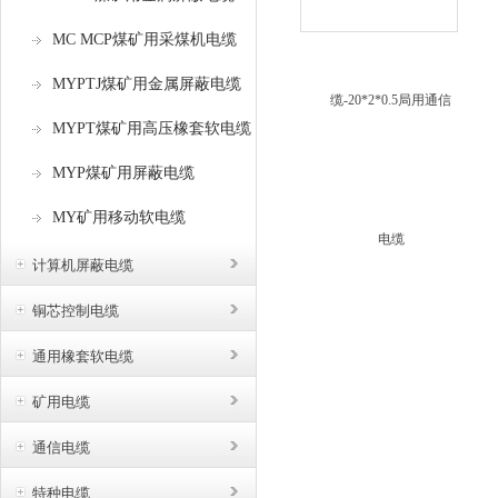
不
缆
MC MCP煤矿用采煤机电缆
缆
客
MYPTJ煤矿用金属屏蔽电缆
要
MYPT煤矿用高压橡套软电缆
关
缆
MYP煤矿用屏蔽电缆
部
MY矿用移动软电缆
计算机屏蔽电缆
铜芯控制电缆
通用橡套软电缆
矿用电缆
通信电缆
特种电缆