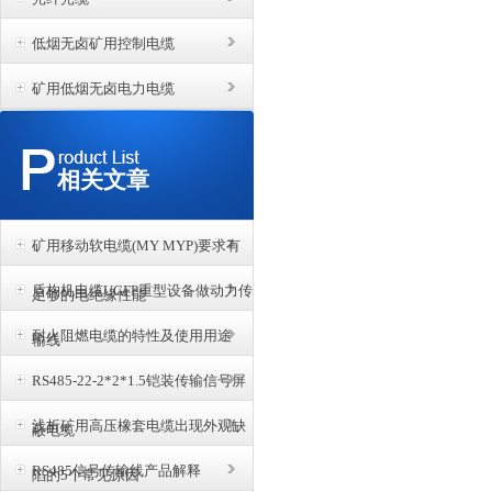
低烟无卤矿用控制电缆
矿用低烟无卤电力电缆
相关文章
矿用移动软电缆(MY MYP)要求有
盾构机电缆UGFP重型设备做动力传
足够的电绝缘性能
耐火阻燃电缆的特性及使用用途
输线
RS485-22-2*2*1.5铠装传输信号屏
浅析矿用高压橡套电缆出现外观缺
蔽电缆
RS485信号传输线产品解释
陷的5个常见原因