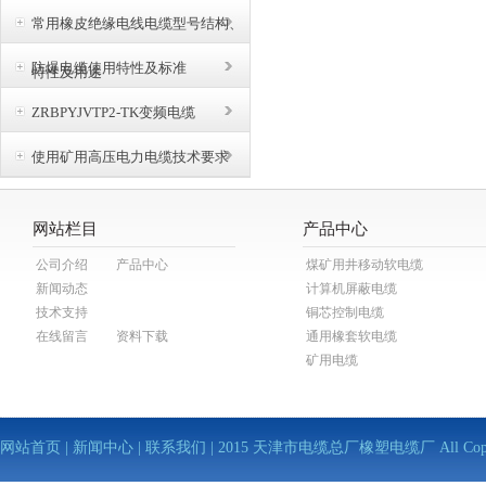
常用橡皮绝缘电线电缆型号结构、
防爆电缆使用特性及标准
特性及用途
ZRBPYJVTP2-TK变频电缆
使用矿用高压电力电缆技术要求
网站栏目
产品中心
公司介绍
产品中心
煤矿用井移动软电缆
新闻动态
计算机屏蔽电缆
技术支持
铜芯控制电缆
在线留言
资料下载
通用橡套软电缆
矿用电缆
网站首页
|
新闻中心
|
联系我们
| 2015 天津市电缆总厂橡塑电缆厂 All Copy Righ