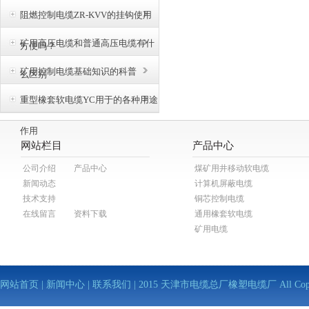
阻燃控制电缆ZR-KVV的挂钩使用
矿用高压电缆和普通高压电缆有什
方便吗？
矿用控制电缆基础知识的科普
么区别
重型橡套软电缆YC用于的各种用途
作用
网站栏目
产品中心
公司介绍
产品中心
煤矿用井移动软电缆
新闻动态
计算机屏蔽电缆
技术支持
铜芯控制电缆
在线留言
资料下载
通用橡套软电缆
矿用电缆
网站首页
|
新闻中心
|
联系我们
| 2015 天津市电缆总厂橡塑电缆厂 All Copy Righ