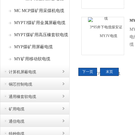
额
MC MCP煤矿用采煤机电缆
固
3
M
MYPTJ煤矿用金属屏蔽电缆
乙
M
MYPT煤矿用高压橡套软电缆
电
缆
MYP煤矿用屏蔽电缆
缆
MY矿用移动软电缆
缆
特
计算机屏蔽电缆
下一页
末页
前
详
铜芯控制电缆
息
通用橡套软电缆
厂
矿用电缆
通信电缆
特种电缆