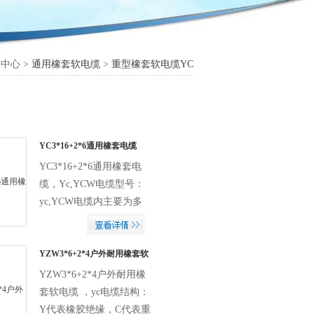
中心 >
通用橡套软电缆
>
重型橡套软电缆YC
YC3*16+2*6通用橡套电缆
YC3*16+2*6通用橡套电
缆，Yc,YCW电缆型号：
yc,YCW电缆内主要为多
芯电缆，常用的有2芯、3
芯、4芯、5芯，铜芯的面
积0.75到几十平方不等。
YZW3*6+2*4户外耐用橡套软
电缆
橡皮绝缘、橡皮护套和不
YZW3*6+2*4户外耐用橡
延燃通用橡套电缆 通用电
套软电缆 ，yc电缆结构：
缆分为YC电缆,YCW电
Y代表橡胶绝缘，C代表重