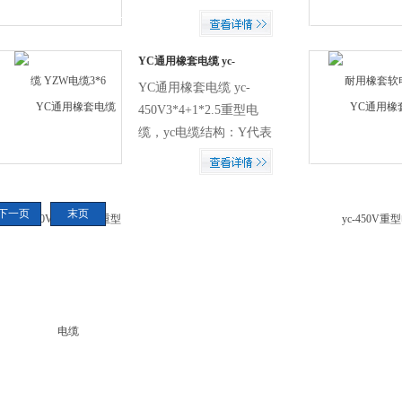
表重型电缆。里面的护套
也为橡胶绝缘，导体为铜
丝。橡套电缆分为重型电
YC通用橡套电缆 yc-
450V3*4+1*2.5重型电缆
缆（yc电缆）、中型电缆
YC通用橡套电缆 yc-
（yz电缆）及轻型电缆
450V3*4+1*2.5重型电
（YQ电缆）。好的YC电
缆，yc电缆结构：Y代表
缆的绝缘层都是橡胶制
橡胶绝缘，C代表重型电
作，导体则以良好导电性
缆。里面的护套也为橡胶
能的无氧铜杆为佳品。而
绝缘，导体为铜丝。橡套
下一页
末页
目前市场的大部分产品均
电缆分为重型电缆（yc电
或多或少不能达到此种质
缆）、中型电缆（yz电
量
缆）及轻型电缆（YQ电
缆）。好的YC电缆的绝缘
层都是橡胶制作，导体则
以良好导电性能的无氧铜
杆为佳品。而目前市场的
大部分产品均或多或少不
能达到此种质量