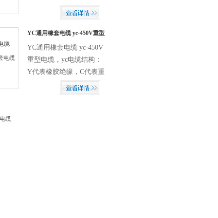
缆，YZ电缆，YZW电
型电缆。里面的护套也为
缆，野外用电缆，橡套
橡胶绝缘，导体为铜丝。
线。
橡套电缆分为重型电缆
YC通用橡套电缆 yc-450V重型
电缆
（yc电缆）、中型电缆
YC通用橡套电缆 yc-450V
（yz电缆）及轻型电缆
重型电缆，yc电缆结构：
（YQ电缆）。好的YC电
Y代表橡胶绝缘，C代表重
缆的绝缘层都是橡胶制
型电缆。里面的护套也为
作，导体则以良好导电性
橡胶绝缘，导体为铜丝。
能的无氧铜杆为佳品。而
橡套电缆分为重型电缆
目前市场的大部分产品均
（yc电缆）、中型电缆
或多或少不能达到此种质
（yz电缆）及轻型电缆
量
（YQ电缆）。好的YC电
缆的绝缘层都是橡胶制
作，导体则以良好导电性
能的无氧铜杆为佳品。而
目前市场的大部分产品均
或多或少不能达到此种质
量