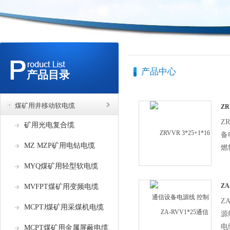
产品中心
产品目录
煤矿用井移动软电缆
ZR
电
ZR
矿用光电复合缆
备
MZ MZP矿用电钻电缆
燃
下
MYQ煤矿用轻型软电缆
试
仅
Z
MVFPT煤矿用变频电缆
控
残
Z
MCPTJ煤矿用采煤机电缆
熄
源
电
MCPT煤矿用金属屏蔽电缆