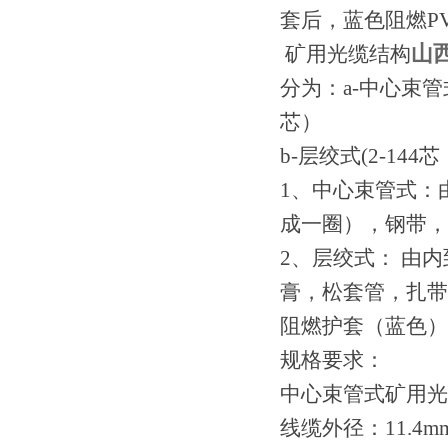
套后，蓝色阻燃PV
山西
矿用光缆结构
分为：a-中心束管
芯）
b-层绞式(2-1
1、中心束管式：
成一圈），钢带，
2、层绞式： 由
膏，松套管，扎带
阻燃护套（蓝色）
规格要求：
中心束管式矿用光缆
线缆外径：11.4m