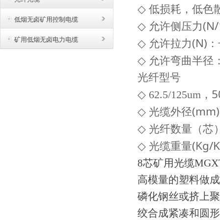
◇
低损耗，低色
低烟无卤矿用控制电缆
(N
◇
允许侧压力
(N)
矿用低烟无卤电力电缆
◇
允许拉力
◇
允许弯曲半径
光纤型号
，5
◇
62.5/125um
(mm)
◇
光缆外径
◇
光纤数量（芯
(Kg/
◇
光缆重量
8芯矿用光缆MGX
高模量的塑料做成
磷化钢丝或挤上聚
绞合成紧凑和圆形