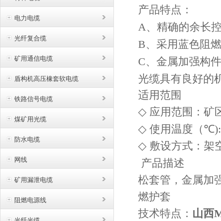
产品特点：
电力电缆
、精确的余长
A
光纤复合缆
、采用蓝色阻燃
B
、金属加强构件
矿用通信电缆
C
光缆具有良好的
盾构机高压橡套软电缆
适用范围
铁路信号电缆
◇
应用范围：矿
煤矿用光缆
◇
使用温度（
℃
)
防水电缆
◇
敷设方式：架
产品描述
网线
松套管，金属加
矿用漏泄电缆
燃护套
阻燃电源线
技术特点：
山西M
光纤光缆