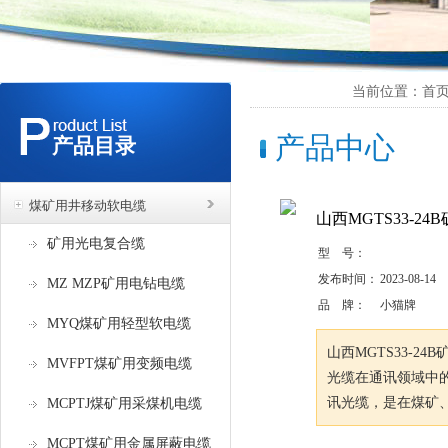
当前位置：首页 
产品中心
产品目录
煤矿用井移动软电缆
山西MGTS33-2
矿用光电复合缆
型 号：
发布时间：
2023-08-14
MZ MZP矿用电钻电缆
品 牌：
小猫牌
MYQ煤矿用轻型软电缆
山西MGTS33-2
MVFPT煤矿用变频电缆
光缆在通讯领域中
讯光缆，是在煤矿
MCPTJ煤矿用采煤机电缆
MCPT煤矿用金属屏蔽电缆