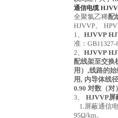
通信电缆 HJV
全聚氯乙稀
配
HJVVP
、
HP
1
、
HJVVP 
准：
GB11327-
2
、
HJVVP 
配线架至交换
用）
,
线路的始
用
,
内导体线
0.90
对数（对
3
、
HJVVP
1.
屏蔽通信
95Ω/km
。