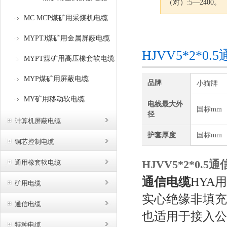
（对）:5—2400。
MC MCP煤矿用采煤机电缆
咨询订购
MYPTJ煤矿用金属屏蔽电缆
HJVV5*2*
MYPT煤矿用高压橡套软电缆
MYP煤矿用屏蔽电缆
品牌
小猫牌
MY矿用移动软电缆
电线最大外
国标mm
径
计算机屏蔽电缆
护套厚度
国标mm
铜芯控制电缆
HJVV5*2*0.
通用橡套软电缆
通信电缆
HYA
矿用电缆
实心绝缘非填充
通信电缆
也适用于接入公
特种电缆