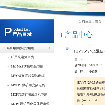
当前位置：首页 >
产品中心
产品目录
煤矿用井移动软电缆
HJVV5*2*0.5
矿用光电复合缆
型 号：
发布时间：
2023-08-15
MZ MZP矿用电钻电缆
品 牌：
小猫牌
MYQ煤矿用轻型软电缆
HJVV5*2*0.5
MVFPT煤矿用变频电缆
换机或交换机内部
始端和终端,供连接
MCPTJ煤矿用采煤机电缆
径（mm）:0.40 、0.5
MCPT煤矿用金属屏蔽电缆