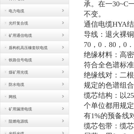
承。在一
30~
电力电缆
不变。
通信电缆
HYA
光纤复合缆
导线：退火裸铜
矿用通信电缆
70，0．80，0
盾构机高压橡套软电缆
绝缘材料：高密
铁路信号电缆
符合全色谱标准
煤矿用光缆
绝缘线对：二根
规定的色谱组合
防水电缆
缆芯结构：以
2
网线
个单位都用规定
矿用漏泄电缆
有1%的预备线对
阻燃电源线
缆芯包带：缆芯
光纤光缆