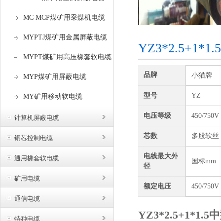
MC MCP煤矿用采煤机电缆
MYPTJ煤矿用金属屏蔽电缆
YZ3*2.5+
MYPT煤矿用高压橡套软电缆
品牌
小猫牌
MYP煤矿用屏蔽电缆
型号
YZ
MY矿用移动软电缆
电压等级
450/750V
计算机屏蔽电缆
芯数
多股软丝
铜芯控制电缆
电线最大外
通用橡套软电缆
国标mm
径
矿用电缆
额定电压
450/750V
通信电缆
YZ3*2.5+1*1
特种电缆