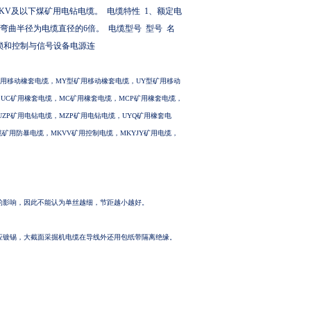
5KV
及以下煤矿用电钻电缆。
电缆特性
1
、额定电
弯曲半径为电缆直径的
6
倍。
电缆型号
型号
名
锁和控制与信号设备电源连
矿用移动橡套电缆，MY型矿用移动橡套电缆，UY型矿用移动
，UC矿用橡套电缆，MC矿用橡套电缆，MCP矿用橡套电缆，
UZP矿用电钻电缆，MZP矿用电钻电缆，UYQ矿用橡套电
缆矿用防暴电缆，MKVV矿用控制电缆，MKYJY矿用电缆，
构的影响，因此不能认为单丝越细，节距越小越好。
丝应镀锡，大截面采掘机电缆在导线外还用包纸带隔离绝缘。