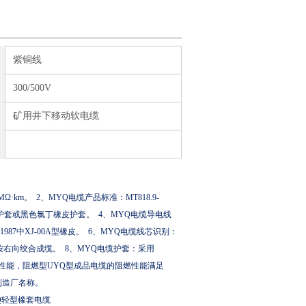
紫铜线
300/500V
矿用井下移动软电缆
MΩ·km
。
2
、
MYQ
电缆产品标准：
MT818.9-
护套或黑色氯丁橡皮护套。
4
、
MYQ
电缆导电线
1987
中
XJ-00A
型橡皮。
6
、
MYQ
电缆线芯识别：
按右向绞合成缆。
8
、
MYQ
电缆护套：采用
性能，阻燃型
UYQ
型成品电缆的阻燃性能满足
制造厂名称。
Q
轻型橡套电缆