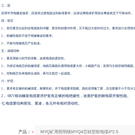
三：层
采用半导电橡皮做层，应使其过渡电阻达到标准要求，以保证继电保护系统在事故状态下可靠动作。
四：垫芯
1， 垫芯要充分起到在电缆收到冲砸、挤压时的缓冲作用，又不能过大使外径过大。要求设计合理
2， 机械性能应不低于绝缘橡皮的要求。
3， 不能与绝缘线芯产生粘连。
五：成缆结构
1， 要采用较小的节距倍数，改善电缆的柔软性。
2， 为保证地线芯的机械强度，地线芯截面比通用电缆要大些，小截面产品，采用与主线管相同截
3， 控制线芯先单独绞合成组，再与主线芯一起成缆。
六：护层
1， 要求有足够的机械强度，耐磨性好。井下电缆要求阻燃。因此采用氯丁胶，且含胶量不小于百
2， 6KV移动橡套电缆要求护套有足够的电绝缘性，改善护套的耐电晕开裂性能。
七
:电缆要结构密实、紧凑，各元件有相对滑动性。
产品：