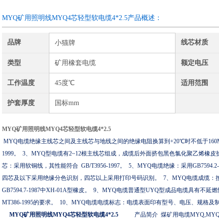
MYQ矿用照明线MYQ4芯轻型软电缆4*2.5产品概述：
品牌
线芯材质
小猫牌
类型
矿用橡套电缆
额定电压
工作温度
45度℃
适用范围
护套厚度
国标mm
MYQ矿用照明线MYQ4芯轻型软电缆4*2.5
MYQ
电缆绝缘主线芯之间及主线芯与地线之间的绝缘电阻换算到
+20
℃
时不低于
160
1999
。
3
、
MYQ
型电缆有
2~12
根主线芯组成，成缆后外面挤包黑色氯化聚乙烯橡皮
芯：采用软铜线，其性能符合
GB/T3956-1997
。
5
、
MYQ
电缆绝缘：采用
GB7594.2-
四芯及以下采用绝缘分色识别，四芯以上采用打印号码识别。
7
、
MYQ
电缆成缆：
GB7594.7-1987
中
XH-01A
型橡皮。
9
、
MYQ
电缆普通型
UYQ
型成品电缆具有不延燃
MT386-1995
的要求。
10
、
MYQ
电缆电缆标志：电缆表面印有型号、电压、规格及
MYQ矿用照明线MYQ4芯轻型软电缆4*2.5
产品简介
煤矿用电缆
MYQ
,
MY