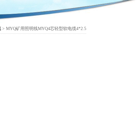
缆
> MYQ矿用照明线MYQ4芯轻型软电缆4*2.5