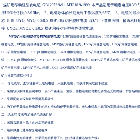
煤矿用移动轻型软电缆
GB12972.9-91 MT818.9-1999
本产品适用于额定电压
0.3/0.
压
U0/U
分别为
0.3/0.5kv
。
2
、电缆导体的长期允许工作温度为
65
℃
。
3
、电缆的最小
称
用途
UYQ MYQ 0.3/0.5
煤矿用移动轻型软电缆
煤矿井下巷道照明、输送机联
接
UYQE MYQE 0.3/0.5
煤矿用移动轻型弹性体软电缆
MYQ矿用照明线MYQ4芯轻型软电缆4*2.5
矿用阻燃橡套电缆主要分；
U型矿用橡套电缆，U型
橡套电缆，UP型矿用移动橡套电缆，MYP型矿用橡套电缆，UYP矿用橡套电缆，UPQ矿用橡套电缆
UCP矿用橡套电缆，UCPQ矿用橡套电缆，UZ矿用橡套电缆，MZ矿用橡套电缆，MZ矿用电钻电缆，
缆，，MYQ矿用橡套电缆，MYPTJ，MCPTJ矿用金属屏蔽电缆，MHYV矿用通讯电缆，矿用通讯电
矿用交联电缆，MVV矿用电力电缆，UGF-10KV高压矿用橡套电缆
矿用橡套电缆结构特点：
一：导电线芯。柔软性要求以电钻电缆，采掘机电缆；导线结构采取如下措施：
1， 采用较软的细直径铜单线、以小节距束合、复绞。整根电缆的弯曲扭转性还受到绝缘、护套结
2， 采用同向束绞和复绞可提高柔软性。
3， 为了便于导线在绝缘层中的相对滑动和便于安装维修。电钻电缆和小截面的采掘机电缆导线单
二：绝缘层
要求有足够的电绝缘性能
1， 采用含胶量不低于百分之35的橡皮
2， 绝缘厚度比通用橡套电缆要厚
3， 采用电性好的橡皮，并采用好的挤橡工艺（如挤橡硫化连续生产线）