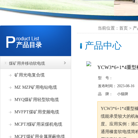
当前位置：首页 > 产
产品中心
产品目录
煤矿用井移动软电缆
YCW3*6+1*4
矿用光电复合缆
型 号：
发布时间：
2023-08-16
MZ MZP矿用电钻电缆
品 牌：
小猫牌
MYQ煤矿用轻型软电缆
YCW3*6+1*4
MVFPT煤矿用变频电缆
缆能承受较大的机
度。应用实例：港
MCPTJ煤矿用采煤机电缆
通用橡套软电缆简称
MCPT煤矿用金属屏蔽电缆