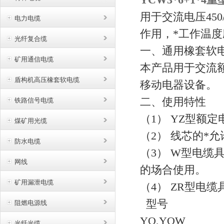
用于交流电压45
电力电缆
作用，*工作温
光纤复合缆
一、通用橡套软
矿用通信电缆
本产品用于交流额
盾构机高压橡套软电缆
移动电器设备。
二、使用特性
铁路信号电缆
（1） YZ型额定电压
煤矿用光缆
（2） 线芯的*
防水电缆
（3） W型电
网线
的场合使用。
矿用漏泄电缆
（4） ZR型电
型号 
阻燃电源线
YQ,YQW
光纤光缆