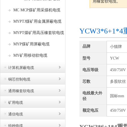
用橡套软电缆。
MC MCP煤矿用采煤机电缆
咨询订购
MYPTJ煤矿用金属屏蔽电缆
YCW3*6+
MYPT煤矿用高压橡套软电缆
MYP煤矿用屏蔽电缆
品牌
小猫牌
MY矿用移动软电缆
型号
YCW
计算机屏蔽电缆
电压等级
450/750V
铜芯控制电缆
芯数
多股软丝
通用橡套软电缆
电线最大外
国标mm
径
矿用电缆
额定电压
450/750V
通信电缆
YCW3*6+1*
特种电缆