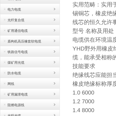
实用范畴：实用于
电力电缆
锡铜芯，橡皮绝
光纤复合缆
线芯的恒久允许事
型号 名称及用处
矿用通信电缆
电缆供在环境温度
盾构机高压橡套软电缆
YHD野外用橡皮
铁路信号电缆
缆，能承受相称
煤矿用光缆
技能要求
防水电缆
绝缘线芯应能担
橡皮绝缘标称厚度
网线
1.0 6000
矿用漏泄电缆
1.2 7000
阻燃电源线
1.4 8000
光纤光缆