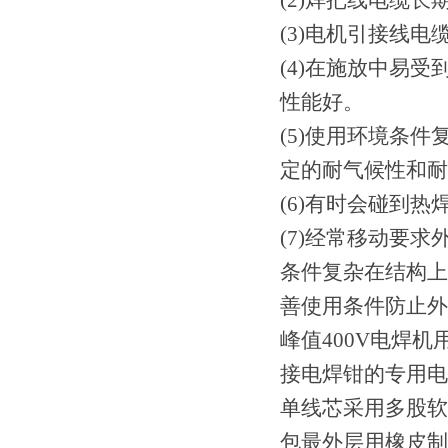
(2)焊把线电缆长
(3)电机引接线
(4)在施放中易
性能好。
(5)使用环境条
定的耐气候性和耐
(6)有时会碰到
(7)经常移动要
条件复杂在结构上
善使用条件防止外
峰值400V电焊
接电焊钳的专用电
单线芯采用多股软
包最外层用橡皮制