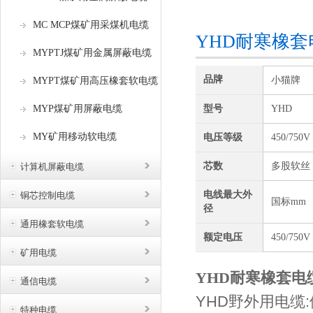
咨询订购
MC MCP煤矿用采煤机电缆
YHD耐寒橡套
MYPTJ煤矿用金属屏蔽电缆
品牌
小猫牌
MYPT煤矿用高压橡套软电缆
MYP煤矿用屏蔽电缆
型号
YHD
MY矿用移动软电缆
电压等级
450/750V
芯数
多股软丝
计算机屏蔽电缆
电线最大外
铜芯控制电缆
国标mm
径
通用橡套软电缆
额定电压
450/750V
矿用电缆
YHD耐寒橡套电缆
通信电缆
YHD野外用电缆
特种电缆