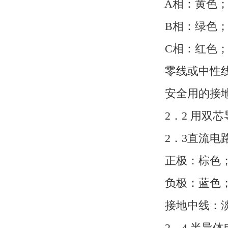
A相：黄色
B相：绿色
C相：红色
零线或中性线
安全用的接地
2．2 用双芯
2．3直流电
正极：棕色
负极：蓝色
接地中线：淡
2．4 半导体