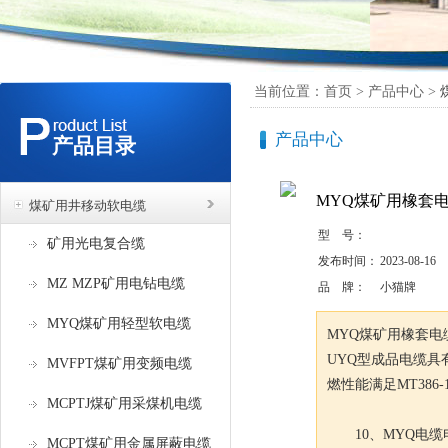
当前位置：首页 > 产品中心 >
产品中心
产品目录
MYQ煤矿用橡套电缆0.3
煤矿用井移动软电缆
型 号：
矿用光电复合缆
发布时间：
2023-08-16
MZ MZP矿用电钻电缆
品 牌：
小猫牌
MYQ煤矿用轻型软电缆
MYQ煤矿用橡套电缆0.
UYQ型成品电缆具
MVFPT煤矿用变频电缆
燃性能满足MT386-
MCPTJ煤矿用采煤机电缆
10、MYQ电缆
MCPT煤矿用金属屏蔽电缆