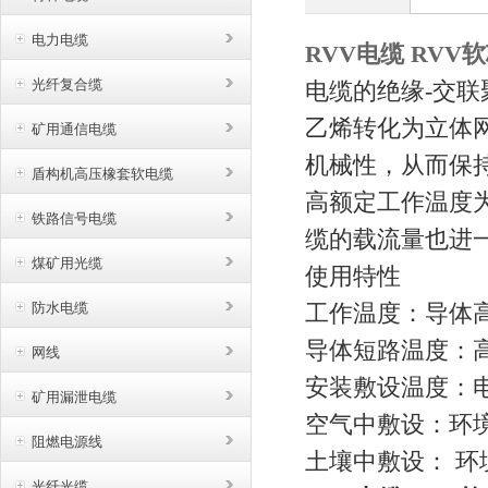
电力电缆
RVV电缆 RV
光纤复合缆
电缆的绝缘
-
交联
乙烯转化为立体
矿用通信电缆
机械性，从而保
盾构机高压橡套软电缆
高额定工作温度
铁路信号电缆
缆的载流量也进
煤矿用光缆
使用特性
防水电缆
工作温度：导体
导体短路温度：
网线
安装敷设温度：
矿用漏泄电缆
空气中敷设：环
阻燃电源线
土壤中敷设：
环
光纤光缆