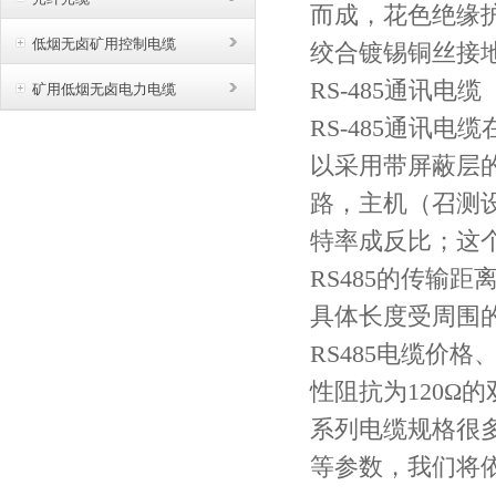
而成，花色绝缘
低烟无卤矿用控制电缆
绞合镀锡铜丝接地导
RS-485通讯电缆
矿用低烟无卤电力电缆
RS-485通讯
以采用带屏蔽层的
路，主机（召测设
特率成反比；这
RS485的传输距
具体长度受周围
RS485电缆价格、
性阻抗为
120Ω
系列电缆规格很
等参数，我们将