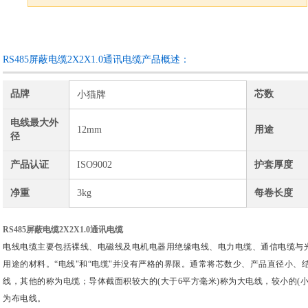
咨询订购
加入收藏
RS485屏蔽电缆2X2X1.0通讯电缆产品概述：
品牌
芯数
小猫牌
电线最大外
12mm
用途
径
产品认证
ISO9002
护套厚度
净重
3kg
每卷长度
RS485屏蔽电缆2X2X1.0通讯电缆
电线电缆主要包括裸线、电磁线及电机电器用绝缘电线、电力电缆、通信电缆与
用途的材料。“电线"和“电缆"并没有严格的界限。通常将芯数少、产品直径小
线，其他的称为电缆；导体截面积较大的(大于6平方毫米)称为大电线，较小的(
为布电线。