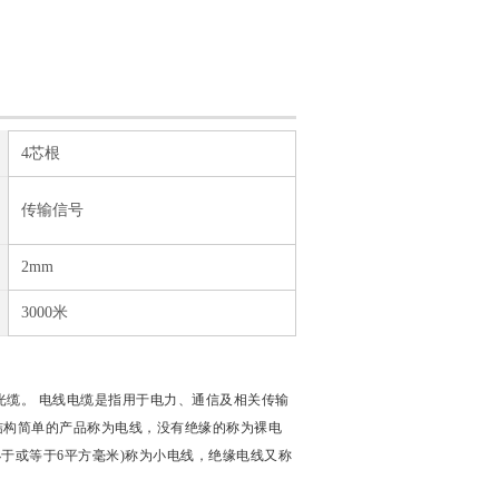
4芯根
传输信号
2mm
3000米
光缆。 电线电缆是指用于电力、通信及相关传输
、结构简单的产品称为电线，没有绝缘的称为裸电
小于或等于6平方毫米)称为小电线，绝缘电线又称