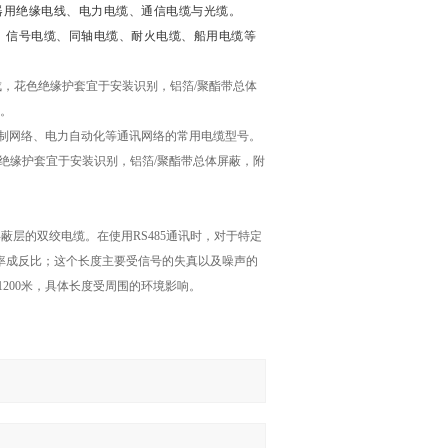
用绝缘电线、电力电缆、通信电缆与光缆。
信号电缆、同轴电缆、耐火电缆、船用电缆等
合而成，花色绝缘护套宜于安装识别，铝箔/聚酯带总体
选。
控、工业控制网络、电力自动化等通讯网络的常用电缆型号。
花色绝缘护套宜于安装识别，铝箔/聚酯带总体屏蔽，附
。
屏蔽层的双绞电缆。在使用RS485通讯时，对于特定
特率成反比；这个长度主要受信号的失真以及噪声的
1200米，具体长度受周围的环境影响。