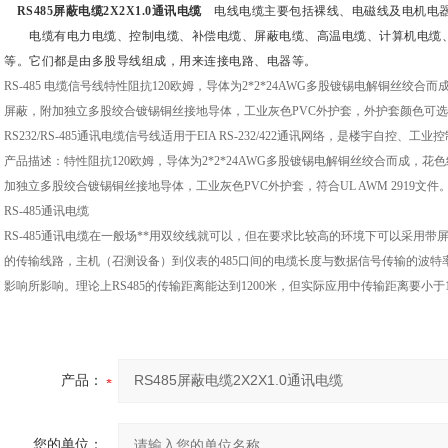
RS485屏蔽电缆2X2X1.0通讯电缆
电线电缆主要包括裸线、电磁线及电机电器
电缆有电力电缆、控制电缆、补偿电缆、屏蔽电缆、高温电缆、计算机电缆、
等。它们都是由多股导线组成，用来连接电路、电器等。
RS-485 电缆信号线特性阻抗120欧姆，导体为2*2*24AWG多股镀锡电解铜丝绞
屏蔽，附加独立多股绞合镀锡铜丝接地导体，工业灰色PVC外护套，外护套颜色可
RS232/RS-485通讯电缆信号线适用于EIA RS-232/422通讯网络，是楼宇自
产品描述：特性阻抗
120欧姆，导体为2*2*24AWG多股镀锡电解铜丝绞合而成，
加独立多股绞合镀锡铜丝接地导体，工业灰色PVC外护套，符合UL AWM 2919文件
RS-485通讯电缆
RS-485通讯电缆在一般场**用双绞线就可以，但在要求比较高的环境下可以采用带
的传输线路，主机（召测设备）到仪表的485口间的电缆长度与数据信号传输的波
影响所影响。理论上RS485的传输距离能达到1200米，但实际应用中传输距离要小于
产品：
您的单位：