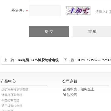
验证码：
请输入计
上一篇：
BX电缆 1X25橡胶绝缘电缆
下一篇：
DJYP2VP2-22-6*
产品中心
公司宗旨
品质率先，服务至上
煤矿用井移动软电缆
诚信经营
计算机屏蔽电缆
铜芯控制电缆
通用橡套软电缆