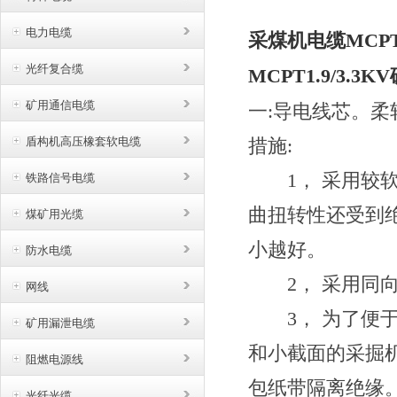
电力电缆
采煤机电缆MCPT
光纤复合缆
MCPT1.9/3.
矿用通信电缆
一
:
导电线芯。柔
盾构机高压橡套软电缆
措施
:
1
，
采用较
铁路信号电缆
曲扭转性还受到
煤矿用光缆
小越好。
防水电缆
2
，
采用同
网线
3
，
为了便
矿用漏泄电缆
和小截面的采掘
阻燃电源线
包纸带隔离绝缘
光纤光缆