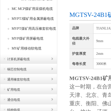
咨询订购
MC MCP煤矿用采煤机电缆
MGTSV-24
MYPTJ煤矿用金属屏蔽电缆
品牌
TIANLI
MYPT煤矿用高压橡套软电缆
MYP煤矿用屏蔽电缆
电线最大外
9mm
径
MY矿用移动软电缆
护套厚度
2mm
计算机屏蔽电缆
每卷长度
3000米
铜芯控制电缆
MGTSV-24B1
通用橡套软电缆
这一时期，在合
矿用电缆
天津、北京、青
通信电缆
重庆、衡阳、佛
特种电缆