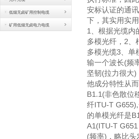
安标认证的通讯
低烟无卤矿用控制电缆
下，其实用实用
矿用低烟无卤电力电缆
1
、根据光缆内
多模光纤，
2
、
多模光缆
3
、单
输一个波长
(
频
坚韧
(
拉力很大
)
他成分特性从而
B1.1(
非色散位
纤
ITU-T G655),
的单模光纤是
B
A1(ITU-T G651 
(
频率
)
，略比头