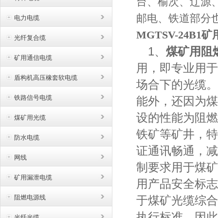
台、榆次、辽源
邮电、铁道部分
电力电缆
MGTSV-24B1
光纤复合缆
1
、
煤矿用阻
矿用通信电缆
用，即专业用于
盾构机高压橡套软电缆
场合下的光缆。
铁路信号电缆
能外，还因为煤
设的性能为阻燃
煤矿用光缆
铁矿等矿井，特
防水电缆
证通讯畅通，减
网线
制要求用于煤矿
矿用漏泄电缆
用产品安全标志
阻燃电源线
于煤矿光缆综合
执行标准，因此
光纤光缆