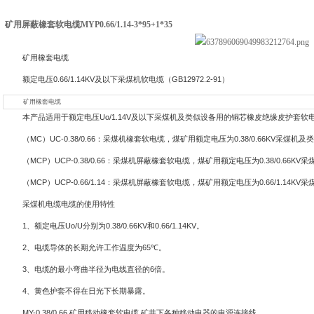
矿用屏蔽橡套软电缆MYP0.66/1.14-3*95+1*35
矿用橡套电缆
额定电压
0.66/1.14KV
及以下采煤机软电缆（
GB12972.2-91
）
矿用橡套电缆
本产品适用于额定电压
Uo/1.14V
及以下采煤机及类似设备用的铜芯橡皮绝缘皮护套软
（
MC
）
UC-0.38/0.66
：采煤机橡套软电缆，煤矿用额定电压为
0.38/0.66KV
采煤机及类
（
MCP
）
UCP-0.38/0.66
：采煤机屏蔽橡套软电缆，煤矿用额定电压为
0.38/0.66KV
采
（
MCP
）
UCP-0.66/1.14
：采煤机屏蔽橡套软电缆，煤矿用额定电压为
0.66/1.14KV
采
采煤机电缆电缆的使用特性
1
、额定电压
Uo/U
分别为
0.38/0.66KV
和
0.66/1.14KV
。
2
、电缆导体的长期允许工作温度为
65℃
。
3
、电缆的最小弯曲半径为电线直径的
6
倍。
4
、黄色护套不得在日光下长期暴露。
MY-0.38/0.66
矿用移动橡套软电缆 矿井下各种移动电器的电源连接线