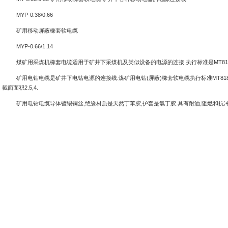
MYP-0.38/0.66
矿用移动屏蔽橡套软电缆
MYP-0.66/1.14
煤矿用采煤机橡套电缆适用于矿井下采煤机及类似设备的电源的连接
.
执行标准是
MT81
矿用电钻电缆是矿井下电钻电源的连接线
.
煤矿用电钻
(
屏蔽
)
橡套软电缆执行标准
MT818
截面面积
2.5,4.
矿用电钻电缆导体镀锡铜丝
,
绝缘材质是天然丁苯胶
,
护套是氯丁胶
.
具有耐油
,
阻燃和抗