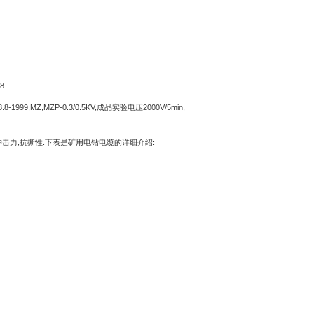
8.
.8-1999,MZ,MZP-0.3/0.5KV,
成品实验电压
2000V/5min,
冲击力
,
抗撕性
.
下表是矿用电钻电缆的详细介绍
: