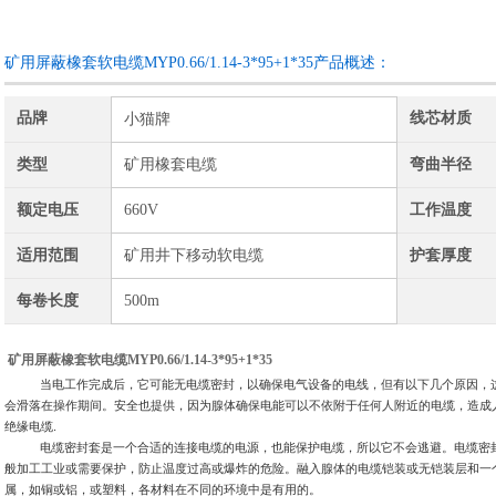
咨询订购
加入收藏
矿用屏蔽橡套软电缆MYP0.66/1.14-3*95+1*35产品概述：
品牌
线芯材质
小猫牌
类型
矿用橡套电缆
弯曲半径
额定电压
660V
工作温度
适用范围
矿用井下移动软电缆
护套厚度
每卷长度
500m
矿用屏蔽橡套软电缆MYP0.66/1.14-3*95+1*35
当电工作完成后，它可能无电缆密封，以确保电气设备的电线，但有以下几个原因，
会滑落在操作期间。安全也提供，因为腺体确保电能可以不依附于任何人附近的电缆，造成
绝缘电缆
.
电缆密封套是一个合适的连接电缆的电源，也能保护电缆，所以它不会逃避。电缆密
般加工工业或需要保护，防止温度过高或爆炸的危险。融入腺体的电缆铠装或无铠装层和一
属，如铜或铝，或塑料，各材料在不同的环境中是有用的。