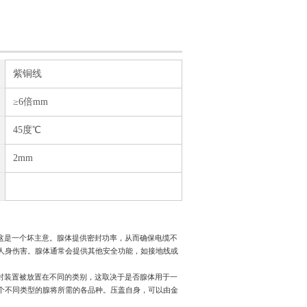
紫铜线
≥6倍mm
45度℃
2mm
这是一个坏主意。腺体提供密封功率，从而确保电缆不
人身伤害。腺体通常会提供其他安全功能，如接地线或
封装置被放置在不同的类别，这取决于是否腺体用于一
个不同类型的腺将所需的各品种。压盖自身，可以由金