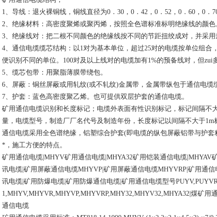
1、导线：退火裸铜线，铜线直径为0．30，0．42，0．52，0．60，0．70，
2、绝缘材料：高密度聚烯或聚丙烯，按照全色谱标准标明绝缘线的颜色
3、绝缘线对：把二根不同颜色的绝缘线按不同的节距扭绞成对，并采用
4、通信电缆缆芯结构：以1对为基本单位，超过25对的电缆按单位组
便识别不同的单位。100对及以上线对的电缆加有1%的预备线对，但zu
5、缆芯包带：用聚脂薄膜带绕包。
6、屏蔽：铜丝屏蔽或用轧纹(或不轧纹)金属带，金属带纵包于通信电缆
7、护套：蓝色高密度聚乙烯。也可提供双层护套的通信电缆。
矿用通信电缆识别和长度标记；电缆外表面有性识别标记，标记间隔不
量，电缆型号，制造厂厂名代号及制造年份，长度标记以间隔不大于1m
通信电缆采用全色谱绝缘，铝塑综合护套(即电缆的纵包屏蔽铝带与护套
*，施工方便的特点。
矿用通信电缆
|MHYV矿用通信电缆|MHYA32矿用铠装通信电缆|MHYA
讯电缆|矿用屏蔽通信电缆MHYVP|矿用屏蔽通信电缆MHYVRP|矿用通信电
讯电缆|矿用防爆电缆|矿用防爆通信电缆|矿用通信电缆型号PUYV,PUYVR,PUYV
1,MHYV,MHYVR,MHYVP,MHYVRP,MHY32,MHYV32,MHYA
通信电缆