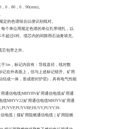
0．80，0．90(mm)。
。
规定的色谱组合以便识别线对。
合，每个单位用规定色谱的单位扎带绕扎，以
i多不超过6对。缆芯内的间隙用石油膏填充。
缆芯包带之外。
大于
1m，标记内容有：导线直径，线对数
标记在外表面上，但与上述标记错开。矿用
粘结成一体，形成密封护层)，具有电气性能
V矿用通信电缆|MHYBV矿用通信电缆|矿用通
缆MHYV22|矿用通信电缆MHJYV|矿用通
P,PUYVRP,HUVV,PUYV39-
32|煤矿用通信电缆｜煤矿用阻燃通信电缆｜矿用阻燃