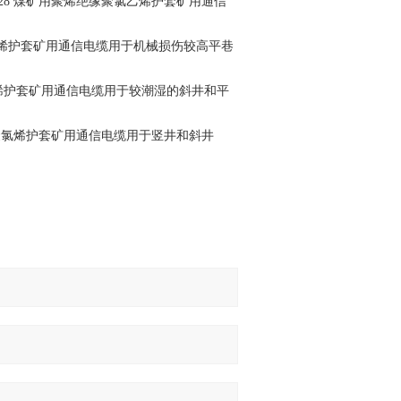
×2) ×7/0.28 煤矿用聚烯绝缘聚氯乙烯护套矿用通信
烯绝缘聚氯乙烯护套矿用通信电缆用于机械损伤较高平巷
烯粘结层聚氯烯护套矿用通信电缆用于较潮湿的斜井和平
层钢丝铠装聚氯烯护套矿用通信电缆用于竖井和斜井