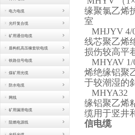
MHYV
（
1×
缘聚氯乙烯
电力电缆
室
光纤复合缆
MHJYV 4/0
矿用通信电缆
线芯聚乙烯
盾构机高压橡套软电缆
损伤较高平
MHYAV 1/
铁路信号电缆
烯绝缘铝聚
煤矿用光缆
于较潮湿的
防水电缆
MHYA32
网线
缘铝聚乙烯
矿用漏泄电缆
缆用于竖井
信电缆
阻燃电源线
光纤光缆