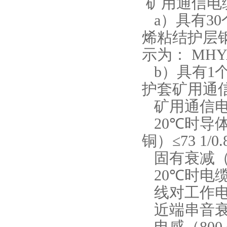
矿用通信电
a
）具有
30
烯粘结护层
示为：
MHYA
b
）具有
1
护套矿用通
矿用通信
20℃
时导
铜）
≤73 1/0.
固有衰减
20℃
时电
线对工作
近端串音
电感（
800