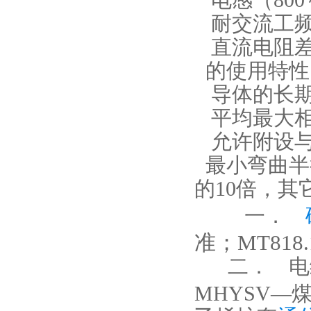
耐交流工
直流电阻
的使用特性
导体的长
平均最大
允许附设
最小弯曲半
的
10
倍，其
一．
准；MT818.1
二．
电
MHYSV—