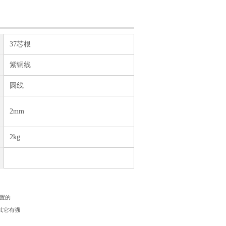
37芯根
紫铜线
圆线
2mm
2kg
装置的
其它有强