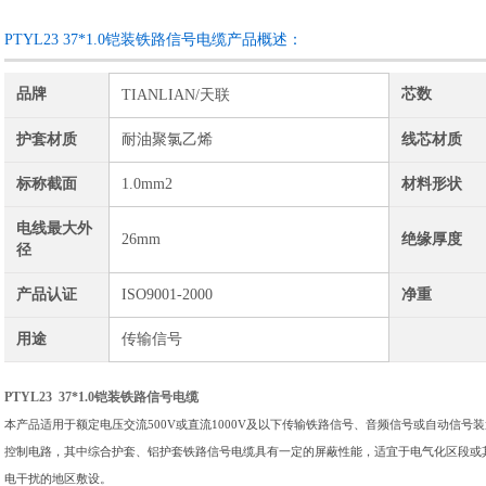
PTYL23 37*1.0铠装铁路信号电缆产品概述：
品牌
芯数
TIANLIAN/天联
护套材质
耐油聚氯乙烯
线芯材质
标称截面
1.0mm2
材料形状
电线最大外
26mm
绝缘厚度
径
产品认证
ISO9001-2000
净重
用途
传输信号
PTYL23 37*1.0铠装铁路信号电缆
本产品适用于额定电压交流
500V或直流1000V及以下传输铁路信号、音频信号或自动信号
控制电路，其中综合护套、铝护套铁路信号电缆具有一定的屏蔽性能，适宜于电气化区段或
电干扰的地区敷设。