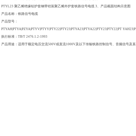
PTYL23 聚乙烯绝缘铝护套钢带铠装聚乙烯外护套铁路信号电缆 3、产品截面结构示意图
产品名称：铁路信号电缆
产品型号：
PTYAH|PTYA|PZYA|PTYV|PTYY|PTY22|PTY23|PTYA23|PTYA22|PTY23|PTY22|PT YAH23|P
执行标准：
TB/T 2476.1.2-1993
产品用途：适用于额定电压交流
500V或直流1000V及以下传输铁路控制信号、音频信号及