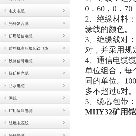
0．60，0．70
电力电缆
2、绝缘材料
光纤复合缆
缘线的颜色。
矿用通信电缆
3、绝缘线对
对，并采用规
盾构机高压橡套软电缆
4、通信电缆
铁路信号电缆
单位组合，每
煤矿用光缆
同的单位。10
防水电缆
多不超过6对
网线
5、缆芯包带
MHY32矿用
矿用漏泄电缆
阻燃电源线
光纤光缆