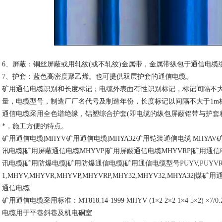
6、屏蔽：铜丝屏蔽或用轧纹(或不轧纹)金属带，金属带纵包于通信电缆
7、护套：蓝色高密度聚乙烯。也可提供双层护套的通信电缆。
矿用通信电缆识别和长度标记；电缆外表面有性识别标记，标记间隔不
量，电缆型号，制造厂厂名代号及制造年份，长度标记以间隔不大于1m
通信电缆采用全色谱绝缘，铝塑综合护套(即电缆的纵包屏蔽铝带与护套
*，施工方便的特点。
矿用通信电缆
|MHYV矿用通信电缆|MHYA32矿用铠装通信电缆|MHYA
讯电缆|矿用屏蔽通信电缆MHYVP|矿用屏蔽通信电缆MHYVRP|矿用通信电
讯电缆|矿用防爆电缆|矿用防爆通信电缆|矿用通信电缆型号PUYV,PUYVR,PUYV
1,MHYV,MHYVR,MHYVP,MHYVRP,MHY32,MHYV32,MHYA
通信电缆
矿用通信电缆采用标准：
MT818.14-1999 MHYV (1×2 2×2 1×4 5
电缆用于平巷斜巷及机电硐室