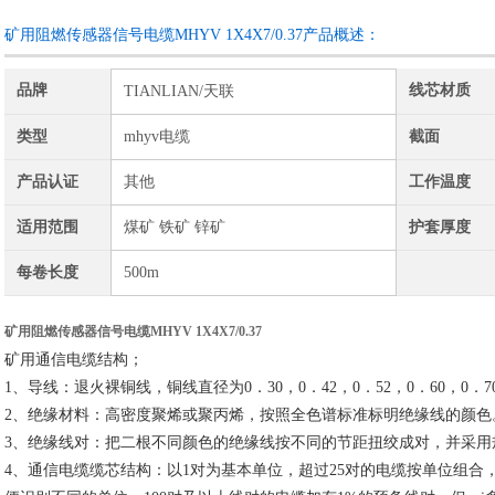
矿用阻燃传感器信号电缆MHYV 1X4X7/0.37产品概述：
品牌
线芯材质
TIANLIAN/天联
类型
mhyv电缆
截面
产品认证
其他
工作温度
适用范围
煤矿 铁矿 锌矿
护套厚度
每卷长度
500m
矿用阻燃传感器信号电缆MHYV 1X4X7/0.37
矿用通信电缆结构；
1、导线：退火裸铜线，铜线直径为0．30，0．42，0．52，0．60，0．70，
2、绝缘材料：高密度聚烯或聚丙烯，按照全色谱标准标明绝缘线的颜色
3、绝缘线对：把二根不同颜色的绝缘线按不同的节距扭绞成对，并采用
4、通信电缆缆芯结构：以1对为基本单位，超过25对的电缆按单位组