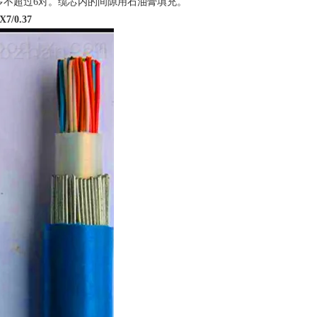
i多不超过6对。缆芯内的间隙用石油膏填充。
/0.37