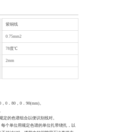
紫铜线
0.75mm2
78度℃
2mm
0．80，0．90(mm)。
。
规定的色谱组合以便识别线对。
合，每个单位用规定色谱的单位扎带绕扎，以