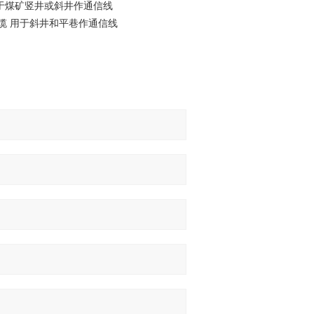
电缆 用于煤矿竖井或斜井作通信线
电缆 用于斜井和平巷作通信线