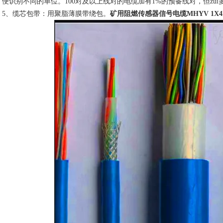
便识别不同的单位。100对及以上线对的电缆加有1%的预备线对，但zu
5、缆芯包带：用聚脂薄膜带绕包。
矿用阻燃传感器信号电缆MHYV 1X4X7