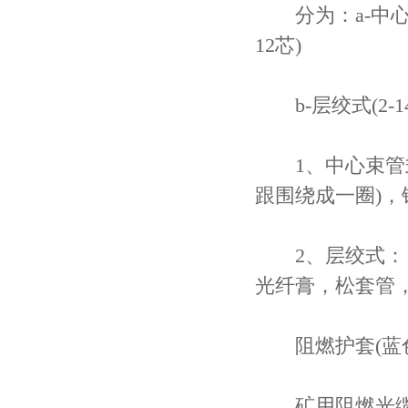
分为：a-中心束
12芯)
b-层绞式(2-
1、中心束管式
跟围绕成一圈)，
2、层绞式： 
光纤膏，松套管
阻燃护套(蓝色
矿用阻燃光缆的