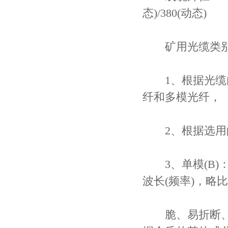
态)/380(动态)
矿用光缆类
1、根据光缆内
纤和多模光纤，
2、根据选用的
3、单模(B)：
波长(频率)，略
脆、易折断、坚