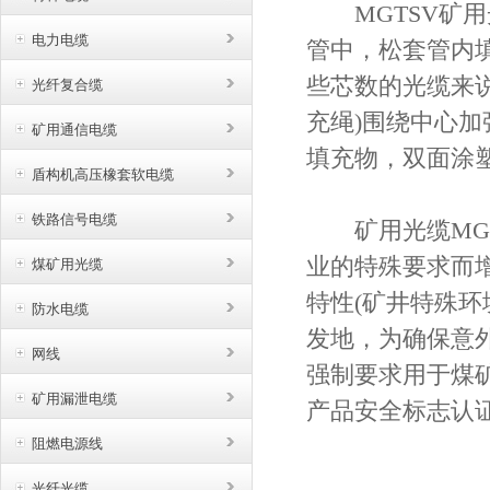
MGTSV矿用光
电力电缆
管中，松套管内
些芯数的光缆来说
光纤复合缆
充绳)围绕中心
矿用通信电缆
填充物，双面涂塑
盾构机高压橡套软电缆
铁路信号电缆
矿用光缆MGT
业的特殊要求而
煤矿用光缆
特性(矿井特殊
防水电缆
发地，为确保意
网线
强制要求用于煤
矿用漏泄电缆
产品安全标志认证
阻燃电源线
光纤光缆