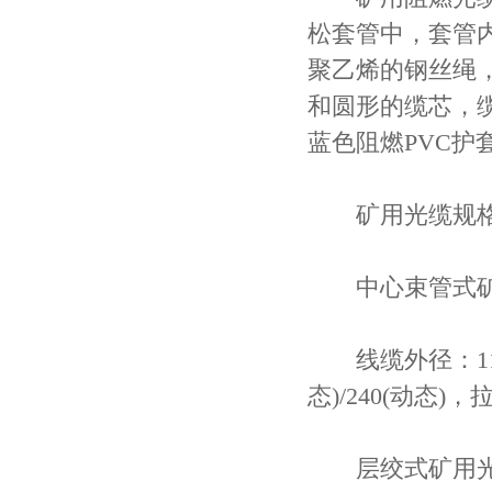
松套管中，套管
聚乙烯的钢丝绳
和圆形的缆芯，
蓝色阻燃PVC护
矿用光缆规
中心束管式矿用光
线缆外径：11.4
态)/240(动态)，
层绞式矿用光缆MG