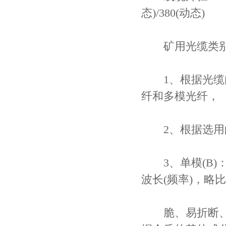
态)/380(动态)
矿用光缆类
1、根据光缆内
纤和多模光纤，
2、根据选用的
3、单模(B)：
波长(频率)，略
脆、易折断、坚