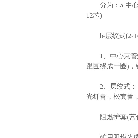
分为：a-中心束
12芯)
b-层绞式(2-
1、中心束管式
跟围绕成一圈)，
2、层绞式： 
光纤膏，松套管
阻燃护套(蓝色
矿用阻燃光缆的