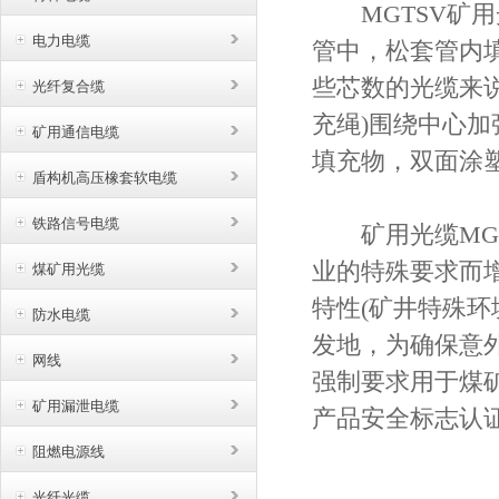
MGTSV矿用光
电力电缆
管中，松套管内
些芯数的光缆来说
光纤复合缆
充绳)围绕中心
矿用通信电缆
填充物，双面涂塑
盾构机高压橡套软电缆
铁路信号电缆
矿用光缆MGT
业的特殊要求而
煤矿用光缆
特性(矿井特殊
防水电缆
发地，为确保意
网线
强制要求用于煤
矿用漏泄电缆
产品安全标志认证
阻燃电源线
光纤光缆