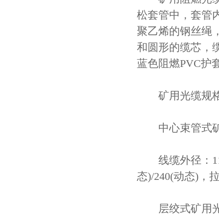
松套管中，套管
聚乙烯的钢丝绳
和圆形的缆芯，
蓝色阻燃PVC护
矿用光缆规
中心束管式矿用光
线缆外径：11.4
态)/240(动态)，
层绞式矿用光缆MG