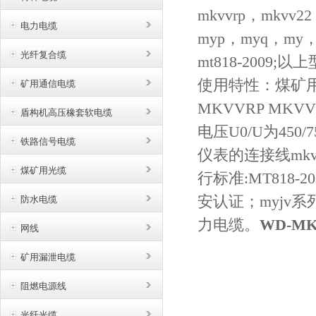
mkvvrp，mkvv2
电力电缆
myp，myq，my
光纤复合缆
mt818-200
使用特性：煤矿用控
矿用通信电缆
MKVVRP M
盾构机高压橡套软电缆
电压U0/U为45
铁路信号电缆
仪表的连接线mk
煤矿用光缆
行标准:MT818
安认证；myjv
防水电缆
力电缆。
WD-MK
网线
矿用漏泄电缆
阻燃电源线
光纤光缆