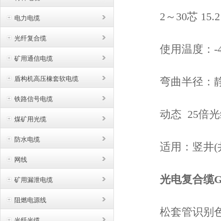
2～30芯 15.2 475
电力电缆
光纤复合缆
使用温度：-40
矿用通信电缆
盾构机高压橡套软电缆
弯曲半径：静态 
铁路信号电缆
动态 25倍光
煤矿用光缆
防水电缆
适用：竖井(井
网线
光电复合缆GY
矿用漏泄电缆
阻燃电源线
松套管识别色谱序
光纤光缆