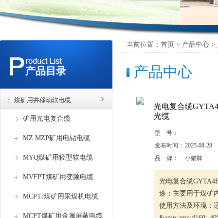
当前位置：首页 > 产品中心 >
产品中心
产品目录
煤矿用井移动软电缆
光电复合缆GYTA4B
光缆
矿用光电复合缆
型 号：
MZ MZP矿用电钻电缆
发布时间：
2025-08-28
MYQ煤矿用轻型软电缆
品 牌：
小猫牌
MVFPT煤矿用变频电缆
光电复合缆GYTA4
途：主要用于煤矿
MCPTJ煤矿用采煤机电缆
使用方法及环境：
MCPT煤矿用金属屏蔽电缆
&amp;amp;#160;-4