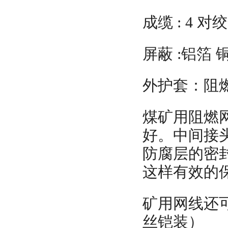
成缆 : 4 
屏蔽 :铝箔 
外护套：阻燃
煤矿用阻燃
好。中间接头
防腐层的密
这样有效的
矿用网线还
丝铠装）