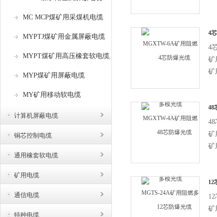
用
MC MCP煤矿用采煤机电缆
矿
用
4
MYPTJ煤矿用金属屏蔽电缆
阻
4
MYPT煤矿用高压橡套软电缆
矿
矿
MYP煤矿用屏蔽电缆
用
MY矿用移动软电缆
矿
用
4
计算机屏蔽电缆
阻
4
矿
铜芯控制电缆
矿
通用橡套软电缆
用
矿
矿用电缆
用
1
阻
通信电缆
1
矿
特种电缆