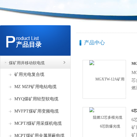
产品中心
产品目录
煤矿用井移动软电缆
M
模
M
矿用光电复合缆
芯
MZ MZP矿用电钻电缆
燃
通
MYQ煤矿用轻型软电缆
缆
其
6
MVFPT煤矿用变频电缆
阻
6
MCPTJ煤矿用采煤机电缆
矿
矿
MCPT煤矿用金属屏蔽电缆