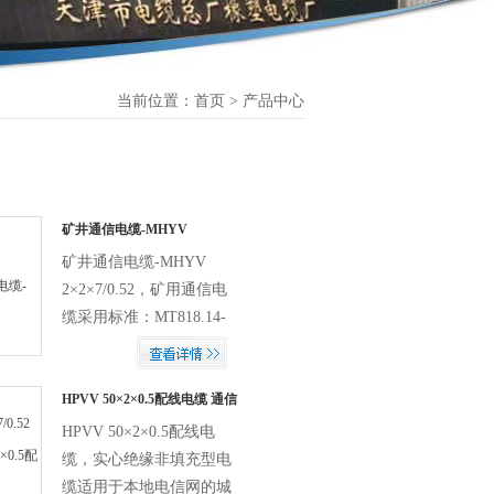
当前位置：首页 > 产品中心
矿井通信电缆-MHYV
2×2×7/0.52
矿井通信电缆-MHYV
2×2×7/0.52，矿用通信电
缆采用标准：MT818.14-
1999 MHYV
(1&amp;amp;amp;#215;2
2&amp;a...
HPVV 50×2×0.5配线电缆 通信
电缆
HPVV 50×2×0.5配线电
缆，实心绝缘非填充型电
缆适用于本地电信网的城