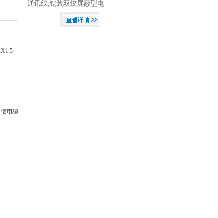
通讯线,铠装双绞屏蔽型电
缆 ASTP-120Ω（for
RS485 & CAN） one pair
18 AWG ，电缆外径
12.3mm左右。...