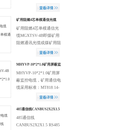
市与乡镇电信线路，也适
用于接入公用网的专用网
线路。在架空安装时需要
矿用阻燃4芯单模通信光缆
MGXTSV-4B
用吊线支承。在一30~C一
矿用阻燃4芯单模通信光
60~C的环...
缆MGXTSV-4B即煤矿用
阻燃通讯光缆或煤矿用阻
燃通信光缆，简称为矿用
光缆、煤矿光缆或煤用光
缆
MHYVP-10*2*1.0矿用屏蔽监
控电缆
MHYVP-10*2*1.0矿用屏
蔽监控电缆，矿用通信电
缆采用标准：MT818.14-
1999 MHYV (1×2 2×2 1×4
5×2) ×7/0...
485通信线CANBUS2X2X1.5
RS485通讯线 通信电缆
485通信线
CANBUS2X2X1.5 RS485