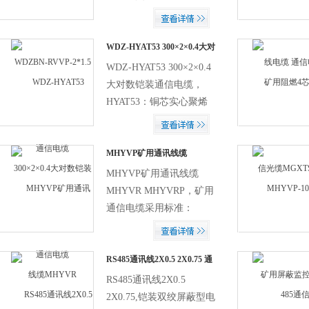
450/750V及以下电器、仪
表、电子设备及自动化装
置等屏蔽线路，符合行业
WDZ-HYAT53 300×2×0.4大对
数铠装通信电缆
标准JBB734.5-1998,通过
WDZ-HYAT53 300×2×0.4
了国家标准成为合格的...
大对数铠装通信电缆，
HYAT53：铜芯实心聚烯
烃绝缘填充式挡潮层聚乙
烯护套钢塑带铠装聚乙烯
护套市内通信电缆
MHYVP矿用通讯线缆
MHYVR MHYVRP
MHYVP矿用通讯线缆
MHYVR MHYVRP，矿用
通信电缆采用标准：
MT818.14-1999 MHYV
(1&amp;#215;2
2&amp;#215;2 1&amp;#...
RS485通讯线2X0.5 2X0.75 通
信电缆
RS485通讯线2X0.5
2X0.75,铠装双绞屏蔽型电