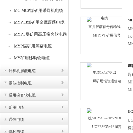
5
MC MCP煤矿用采煤机电缆
烯
通
M
MYPTJ煤矿用金属屏蔽电缆
1x4
M
MYPT煤矿用高压橡套软电缆
1x
MH
MYP煤矿用屏蔽电缆
（3
MY矿用移动软电缆
50
80
煤
计算机屏蔽电缆
MH
煤
MH
铜芯控制电缆
MH
通用橡套软电缆
8
绝
矿用电缆
铠
UG
电
通信电缆
U
橡
特种电缆