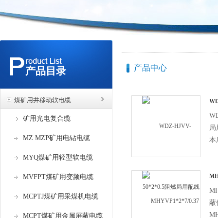
产品中心
产品目录
煤矿用井移动软电缆
WD
用
WD
矿用光电复合缆
局
MZ MZP矿用电钻电缆
本
用
MYQ煤矿用轻型软电缆
H
缘
MH
MVFPT煤矿用变频电缆
号
通
MH
MCPTJ煤矿用采煤机电缆
蔽
MH
MCPT煤矿用金属屏蔽电缆