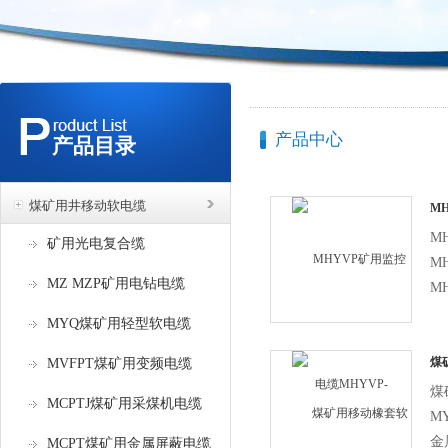
产品中心
产品目录
煤矿用井移动软电缆
M
MH
M
矿用光电复合缆
MH
MZ MZP矿用电钻电缆
M
聚
MYQ煤矿用轻型软电缆
M
编
煤
MVFPT煤矿用变频电缆
电
煤
MCPTJ煤矿用采煤机电缆
绝
MY
套.
金
MCPT煤矿用金属屏蔽电缆