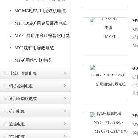
缆
MC MCP煤矿用采煤机电缆
下
似
MY
MYPTJ煤矿用金属屏蔽电缆
高
MY
MYPT煤矿用高压橡套软电缆
矿
MY
MYP煤矿用屏蔽电缆
金
MY矿用移动软电缆
缆
下
矿
计算机屏蔽电缆
煤
似
矿
4
铜芯控制电缆
用
通用橡套软电缆
GB
1
矿用电缆
压
M
格
轻
通信电缆
M
缆
特种电缆