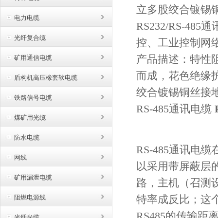
立多股绞合镀锡
电力电缆
RS232/RS-4
光纤复合缆
控、工业控制网
产品描述：特性
矿用通信电缆
而成，花色绝缘
盾构机高压橡套软电缆
绞合镀锡铜丝接地导
铁路信号电缆
RS-485通讯电缆
煤矿用光缆
防水电缆
RS-485通讯
网线
以采用带屏蔽层的
矿用漏泄电缆
路，主机（召测设
特率成反比；这
阻燃电源线
RS485的传输距
光纤光缆