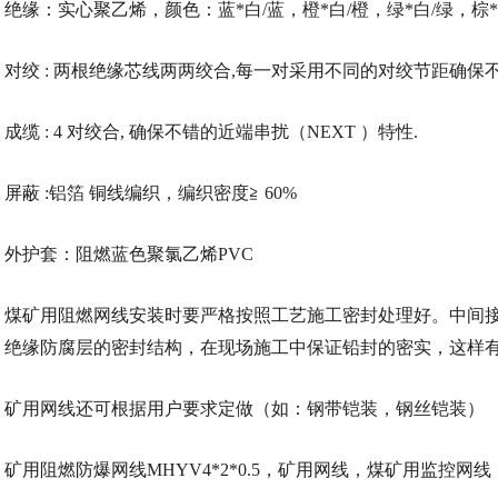
绝缘：实心聚乙烯，颜色：蓝
*白/蓝，橙*白/橙，绿*白/绿，棕*
对绞
: 两根绝缘芯线两两绞合,每一对采用不同的对绞节距确保不
成缆
: 4 对绞合, 确保不错的近端串扰（NEXT ）特性.
屏蔽
:铝箔 铜线编织，编织密度≧ 60%
外护套：阻燃蓝色聚氯乙烯
PVC
煤矿用阻燃网线安装时要严格按照工艺施工密封处理好。中间
绝缘防腐层的密封结构，在现场施工中保证铅封的密实，这样
矿用网线还可根据用户要求定做（如：钢带铠装，钢丝铠装）
矿用阻燃防爆网线
MHYV4*2*0.5，矿用网线，煤矿用监控网线