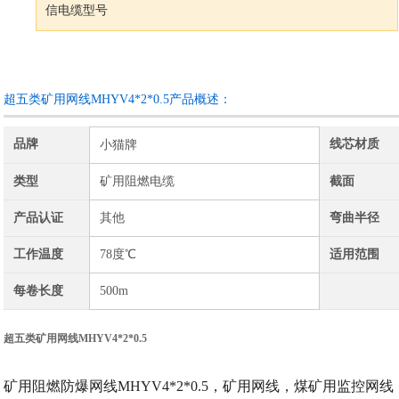
信电缆型号
咨询订购
加入收藏
超五类矿用网线MHYV4*2*0.5产品概述：
品牌
线芯材质
小猫牌
类型
矿用阻燃电缆
截面
产品认证
其他
弯曲半径
工作温度
78度℃
适用范围
每卷长度
500m
超五类矿用网线MHYV4*2*0.5
矿用阻燃防爆网线
MHYV4*2*0.5，矿用网线，煤矿用监控