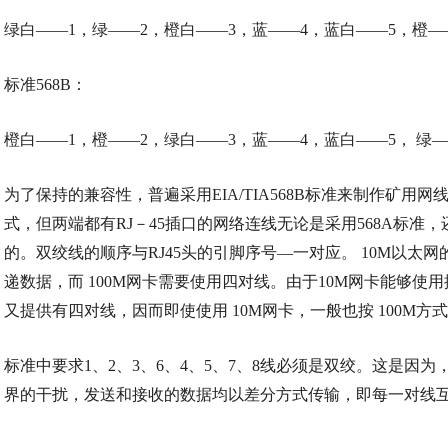
绿白
——1，绿——2，橙白——3，蓝——4，蓝白——5，橙—
标准
568B：
橙白
——1，橙——2，绿白——3，蓝——4，蓝白——5， 绿—
为了保持的兼容性，普遍采用
EIA/TIA568B标准来制作矿
式，但两端都有RJ－45插口的网络连线无论是采用568A标准，
的。双绞线的顺序与RJ45头的引脚序号—一对应。 10M以太网
递数据，而 100M网卡需要使用四对线。由于10M网卡能够使用
又提供有四对线，因而即使使用 10M网卡，一般也按 100M方
标准中要求
1、2、3、6、4、5、7、8线必须是双绞。这是因
界的干扰，发送和接收的数据均以差分方式传输，即每一对线