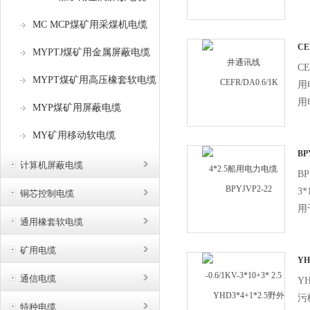
合
MC MCP煤矿用采煤机电缆
准
高
CE
MYPTJ煤矿用金属屏蔽电缆
力
CE
MYPT煤矿用高压橡套软电缆
用
用
MYP煤矿用屏蔽电缆
电
MY矿用移动软电缆
缆
缆
BPY
计算机屏蔽电缆
3*
客
BP
要
3
铜芯控制电缆
关信
用
通用橡套软电缆
及
扰
矿用电缆
输
YH
套
通信电缆
Y
污
特种电缆