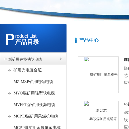
产品中心
产品目录
煤矿用井移动软电缆
煤
煤
矿用光电复合缆
芯
MZ MZP矿用电钻电缆
应
合
MYQ煤矿用轻型软电缆
准
高
4
MVFPT煤矿用变频电缆
4
MCPTJ煤矿用采煤机电缆
线
应
MCPT煤矿用金属屏蔽电缆